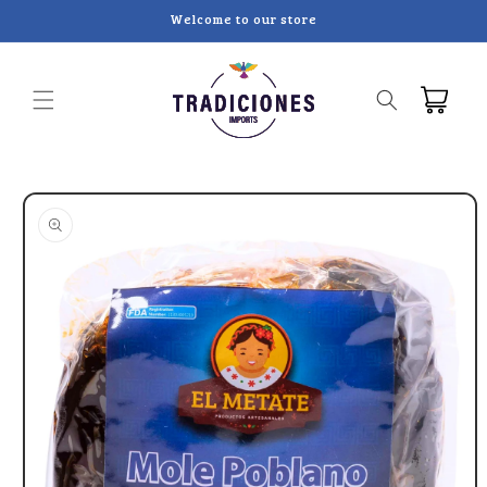
Skip to
Welcome to our store
content
Cart
Skip to
product
information