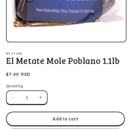
Open
media
1
MY STORE
in
El Metate Mole Poblano 1.1lb
modal
Regular
$7.00 USD
price
Quantity
Decrease
Increase
quantity
quantity
for
for
El
El
Add to cart
Metate
Metate